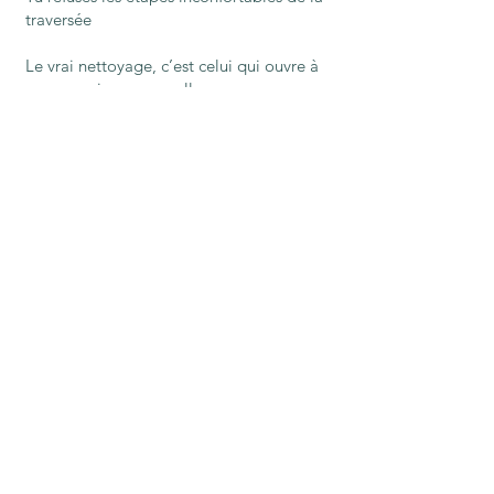
traversée
Le vrai nettoyage, c’est celui qui ouvre à
une conscience nouvelle.
Et c’est là que l’accompagnement
spirituel prend tout son sens : non pas
pour t’éloigner de ta crise, mais pour
t’aider à la lire, à la traverser… et à en
sortir plus vivant(e), plus clair(e), plus
aligné(e).
En conclusion :
ton âme
ne cherche pas qu’à se
sentir mieux. Elle cherche
à devenir vraie.
Oui, les nettoyages sont utiles. Mais la
question profonde est :
Que suis-je prêt(e) à transformer pour